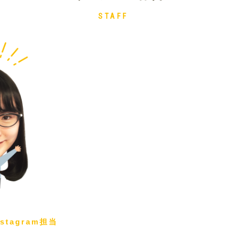
STAFF
tagram担当