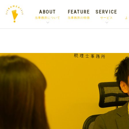
ABOUT
FEATURE
SERVICE
Warning
: Trying to access array offset on value of type b
当事務所について
当事務所の特徴
サービス
よ
tax_20230807_new/functions/head.php
on line
154