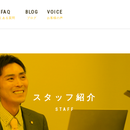
FAQ
BLOG
VOICE
ool in
/home/c8126226/public_html/test.ban-tax.com/wp
くある質問
ブログ
お客様の声
スタッフ紹介
STAFF