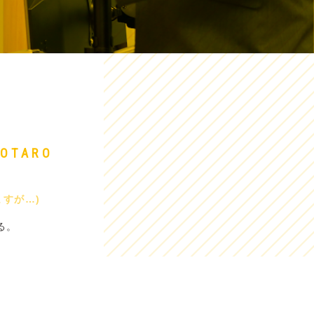
YOTARO
ますが…)
る。