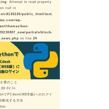
ning
: Attempt to read property
on null in
e/c8126226/public_html/test.
tax.com/wp-
ent/themes/ban-
20230807_new/partials/block-
e_news.php
on line
24
理士業のこと
.09.02.fri
honでPCdesk(WEB版)へのログイ
自動化する方法
hon