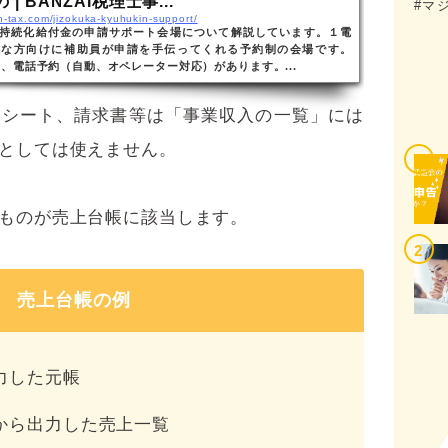
| BANZAI税理士事...
#マ
an-tax.com/jizokuka-kyuhukin-support/
持続化給付金の申請サポート会場について解説しています。１電
難な方向けに補助員が申請を手伝ってくれる予約制の会場です。
約、電話予約（自動、オペレーター対応）があります。...
レシート、請求書等は「事業収入の一覧」には
としては使えません。
ものが売上台帳に該当します。
売上台帳の例
力した元帳
から出力した売上一覧