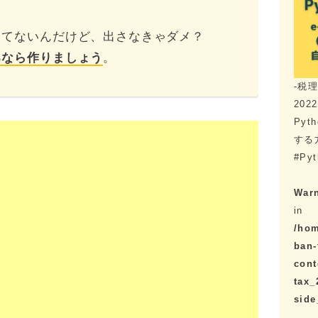
ってないんだけど、出さなきゃダメ？
るなら作りましょう
。
-税
2022
Py
する
#Pyt
War
in
/hom
ban-
cont
tax_
sid