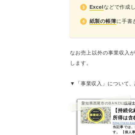
Excel
などで作成
紙製の帳簿
に手書
なお売上以外の事業収入
します。
▼「事業収入」について、
愛知県西尾市のBANZAI税理
【持続化
所得は含むか
http://test.b
当記事では、
す。 【個人