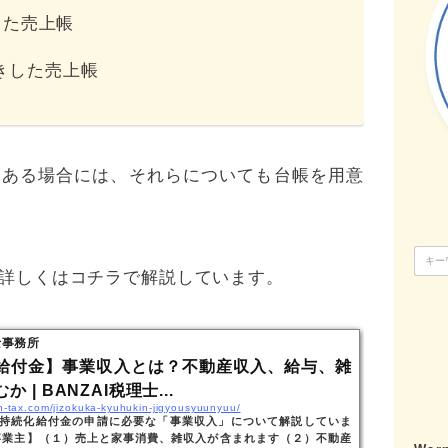
した売上帳
きした売上帳
がある場合には、それらについても台帳を用意
詳しくはコチラで解説しています。
士事務所
給付金】事業収入とは？不動産収入、給与、雑
 | BANZAI税理士...
an-tax.com/jizokuka-kyuhukin-jigyousyuunyuu/
持続化給付金の申請に必要な「事業収入」について解説していま
事業主】（１）売上と家事消費、雑収入が含まれます（２）不動産