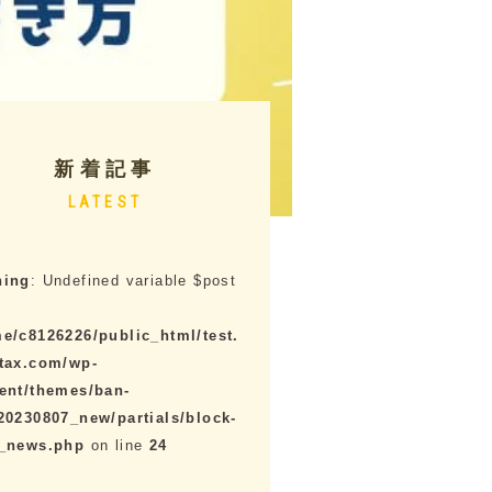
新着記事
LATEST
ning
: Undefined variable $post
e/c8126226/public_html/test.
tax.com/wp-
ent/themes/ban-
20230807_new/partials/block-
e_news.php
on line
24