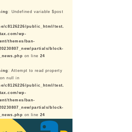
ning
: Undefined variable $post
e/c8126226/public_html/test.
tax.com/wp-
ent/themes/ban-
20230807_new/partials/block-
e_news.php
on line
24
ning
: Attempt to read property
on null in
e/c8126226/public_html/test.
tax.com/wp-
ent/themes/ban-
20230807_new/partials/block-
e_news.php
on line
24