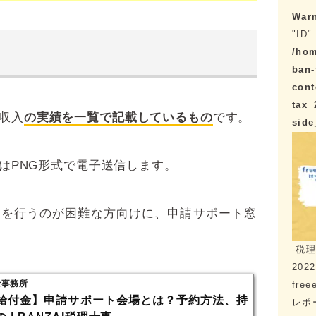
War
"ID" 
/hom
ban-
cont
tax_
収入
の実績を一覧で記載しているもの
です。
sid
たはPNG形式で電子送信します。
信を行うのが困難な方向けに、申請サポート窓
-税
2022
士事務所
fre
給付金】申請サポート会場とは？予約方法、持
レポ