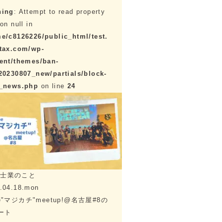
ning
: Attempt to read property
on null in
e/c8126226/public_html/test.
tax.com/wp-
ent/themes/ban-
20230807_new/partials/block-
e_news.php
on line
24
理士業のこと
.04.18.mon
ee"マジカチ"meetup!@名古屋#8の
ート