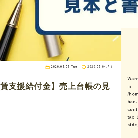
2020.05.05.Tue
2020.09.04.Fri
War
家賃支援給付金】売上台帳の見
in
/hom
ban-
cont
tax_
sid