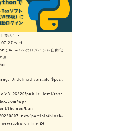
理士業のこと
.07.27.wed
thonでe-TAXへのログインを自動化
方法
hon
ning
: Undefined variable $post
e/c8126226/public_html/test.
tax.com/wp-
ent/themes/ban-
20230807_new/partials/block-
e_news.php
on line
24