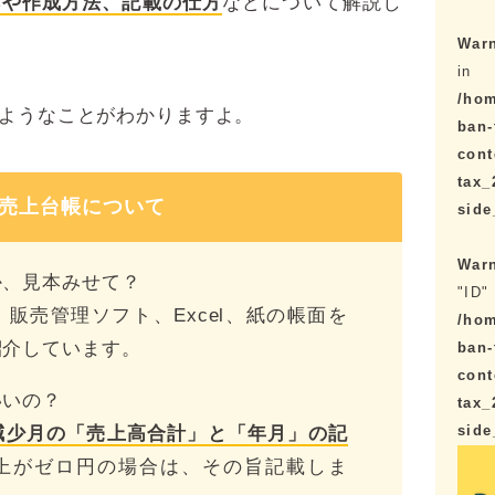
本や作成方法、記載の仕方
などについて解説し
War
in
/hom
ようなことがわかりますよ。
ban-
cont
tax_
売上台帳について
sid
War
か、見本みせて？
"ID" 
販売管理ソフト、Excel、紙の帳面を
/hom
紹介しています。
ban-
cont
いいの？
tax_
sid
減少月の「売上高合計」と「年月」の記
上がゼロ円の場合は、その旨記載しま