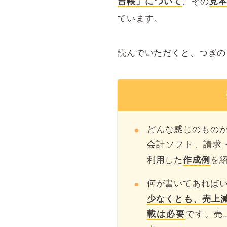
台帳」について
、その
見
ています。
読んでいただくと、つぎの
どんな感じのもの
会計ソフト、請求・
利用した
作成例
を
何が書いてあれば
少なくとも、売上
載は必要
です。売