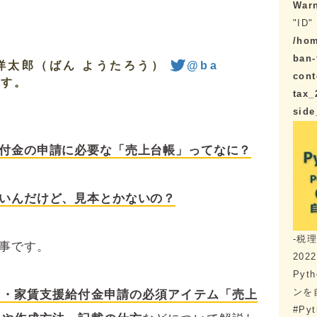
War
"ID" 
/hom
ban-
洋太郎（ばん ようたろう）
@ba
cont
です。
tax_
sid
付金の申請に必要な「売上台帳」ってなに？
いんだけど、見本とかないの？
-税
事です。
2022
Pyt
ンを
金・家賃支援給付金申請の必須アイテム「売上
#Pyt