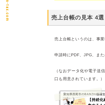
https://ban-tax.com
売上台帳の見本 4選
売上台帳というのは、事業
申請時にPDF、JPG、ま
（なおデータ化や電子送
口も用意されています。）
愛知県西尾市のBANZAI税理
【持続化