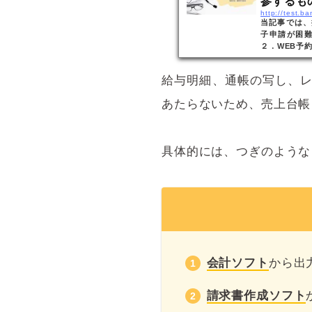
参するもの 
http://test.b
当記事では、
子申請が困
２．WEB予
給与明細、通帳の写し、
あたらないため、売上台帳
具体的には、つぎのような
会計ソフト
から出
請求書作成ソフト