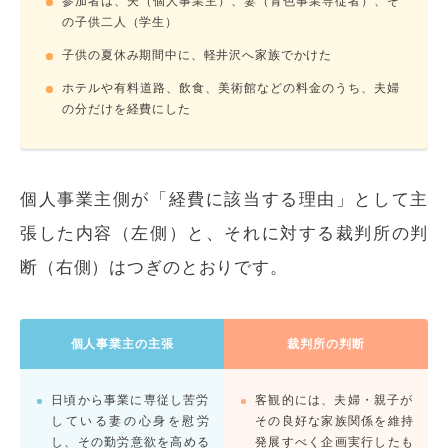
参加者は、夫（個人事業主）、妻（青色事業専従者）、そ
の子供二人（学生）
子供の夏休み期間中に、軽井沢へ家族でかけた
ホテルや有料道路、飲食、美術館などの料金のうち、夫婦
の分だけを経費にした
個人事業主側が「経費に該当する理由」として主
張した内容（左側）と、それに対する裁判所の判
断（右側）はつぎのとおりです。
個人事業主の主張
裁判所の判断
日頃から事業に専従し苦労
客観的には、夫婦・親子が
している妻の心身を慰労
その良好な家族関係を維持
し、その勤労意欲を高める
発展すべく企画実行したも