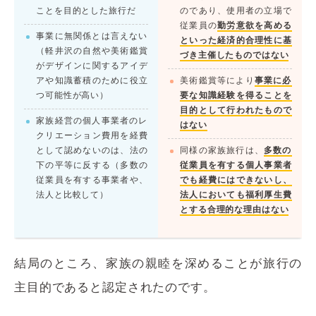
ことを目的とした旅行だ
のであり、使用者の立場で
従業員の
勤労意欲を高める
事業に無関係とは言えない
といった経済的合理性に基
（軽井沢の自然や美術鑑賞
づき主催したものではない
がデザインに関するアイデ
アや知識蓄積のために役立
美術鑑賞等により
事業に必
つ可能性が高い）
要な知識経験を得ることを
目的として行われたもので
家族経営の個人事業者のレ
はない
クリエーション費用を経費
として認めないのは、法の
同様の家族旅行は、
多数の
下の平等に反する（多数の
従業員を有する個人事業者
従業員を有する事業者や、
でも経費にはできないし、
法人と比較して）
法人においても福利厚生費
とする合理的な理由はない
結局のところ、家族の親睦を深めることが旅行の
主目的であると認定されたのです。