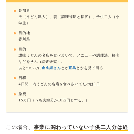
参加者
夫（うどん職人）、妻（調理補助と接客）、子供二人（小
学生）
目的地
香川県
目的
讃岐うどんの名店を食べ歩いて、メニューや調理法、接客
などを学ぶ（調査研究）。
あとついでに
金比羅さん
とか
直島
とかを見て回る
日程
4日間 内うどんの名店を食べ歩いてたのは1日
旅費
15万円（うち夫婦分が10万円とする。）
この場合、
事業に関わっていない子供二人分は経